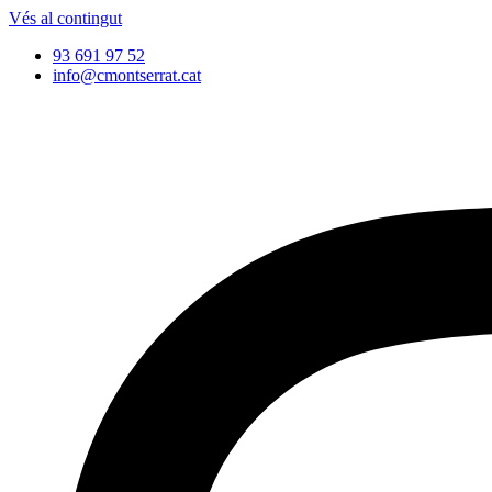
Vés al contingut
93 691 97 52
info@cmontserrat.cat