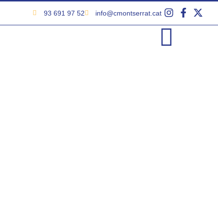
93 691 97 52
info@cmontserrat.cat