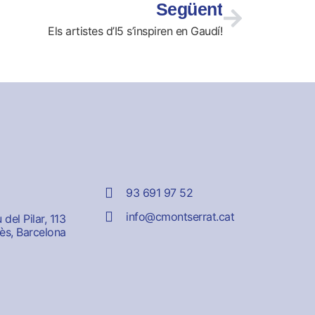
Següent
Els artistes d’I5 s’inspiren en Gaudí!
93 691 97 52
info@cmontserrat.cat
del Pilar, 113
ès, Barcelona