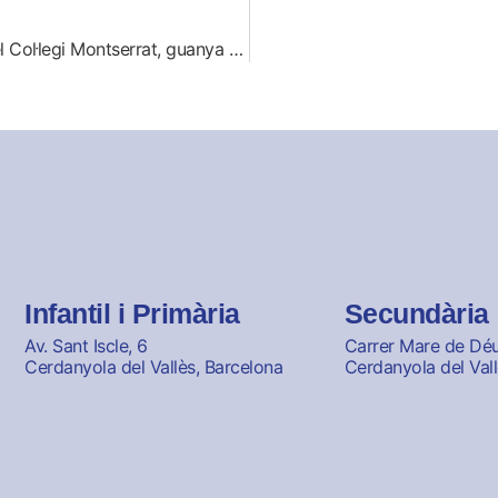
Guillem Cano García, alumne de 4t d’ESO del Col·legi Montserrat, guanya els Jocs Florals escolars del Vallès Occidental
Infantil i Primària
Secundària
Av. Sant Iscle, 6
Carrer Mare de Déu 
Cerdanyola del Vallès, Barcelona
Cerdanyola del Vall