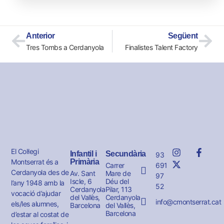
Anterior
Següent
Tres Tombs a Cerdanyola
Finalistes Talent Factory
El Col·legi
Infantil i
Secundària
93
Montserrat és a
Primària
691
Carrer
Cerdanyola des de
Av. Sant
Mare de
97
Iscle, 6
Déu del
l’any 1948 amb la
52
Cerdanyola
Pilar, 113
vocació d’ajudar
del Vallès,
Cerdanyola
info@cmontserrat.cat
els/les alumnes,
Barcelona
del Vallès,
Barcelona
d’estar al costat de