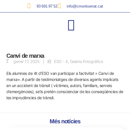
93 691 97 52
info@cmontserrat.cat
Canvi de marxa
gener 17, 2025
ESO - 4
,
Galeria Fotogràfica
Els alumnes de 4t d’ESO van participar a l’activitat » Canvi de
marxa». A partir de testimoniatges de diversos agents implicats
en un accident de trànsit ( víctimes, autors, familiars, serveis
d’emergències), se’ls pretén conscienciar de les conseqüències de
les imprudències de trànsit.
Més notícies