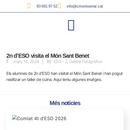
93 691 97 52
info@cmontserrat.cat
2n d’ESO visita el Món Sant Benet
març 14, 2024
ESO - 2
,
Galeria Fotogràfica
Els alumnes de 2n d’ESO han visitat el Món Sant Benet i han pogut
realitzar un taller de cuina.
Aquí teniu algunes imatges.
Més notícies