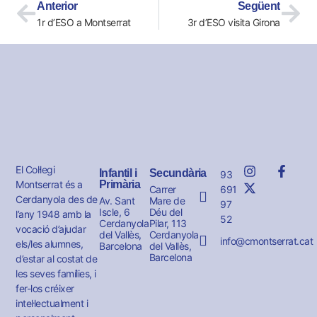
Anterior
Següent
1r d’ESO a Montserrat
3r d’ESO visita Girona
El Col·legi
Infantil i
Secundària
93
Montserrat és a
Primària
691
Carrer
Cerdanyola des de
Av. Sant
Mare de
97
Iscle, 6
Déu del
l’any 1948 amb la
52
Cerdanyola
Pilar, 113
vocació d’ajudar
del Vallès,
Cerdanyola
info@cmontserrat.cat
els/les alumnes,
Barcelona
del Vallès,
Barcelona
d’estar al costat de
les seves famílies, i
fer-los créixer
intel·lectualment i