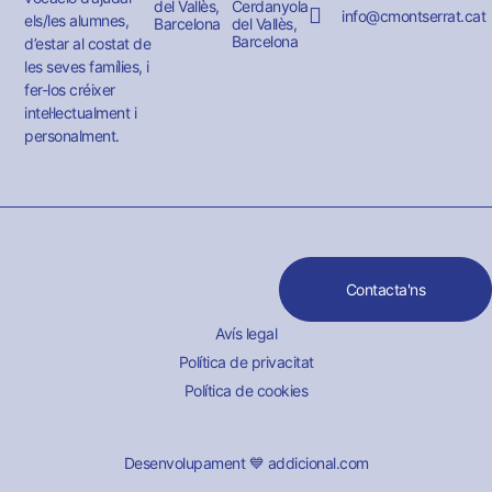
del Vallès,
Cerdanyola
info@cmontserrat.cat
els/les alumnes,
Barcelona
del Vallès,
Barcelona
d’estar al costat de
les seves famílies, i
fer-los créixer
intel·lectualment i
personalment.
Contacta'ns
Avís legal
Política de privacitat
Política de cookies
Desenvolupament 💙 addicional.com