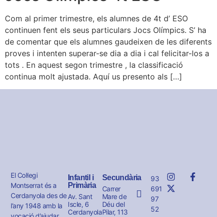
Com al primer trimestre, els alumnes de 4t d’ ESO
continuen fent els seus particulars Jocs Olímpics. S’ ha
de comentar que els alumnes gaudeixen de les diferents
proves i intenten superar-se dia a dia i cal felicitar-los a
tots . En aquest segon trimestre , la classificació
continua molt ajustada. Aquí us presento als […]
El Col·legi
Infantil i
Secundària
93
Montserrat és a
Primària
691
Carrer
Cerdanyola des de
Av. Sant
Mare de
97
Iscle, 6
Déu del
l’any 1948 amb la
52
Cerdanyola
Pilar, 113
vocació d’ajudar