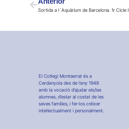
Anterior
Sortida a l´Aquàrium de Barcelona. 1r Cicle In
El Col·legi Montserrat és a
Cerdanyola des de l’any 1948
amb la vocació d’ajudar els/les
alumnes, d’estar al costat de les
seves famílies, i fer-los créixer
intel·lectualment i personalment.