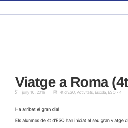
Viatge a Roma (4
juny 10, 2019
4t d'ESO
,
Activitats
,
Escola
,
ESO - 4
Ha arribat el gran dia!
Els alumnes de 4t d’ESO han iniciat el seu gran viatge de