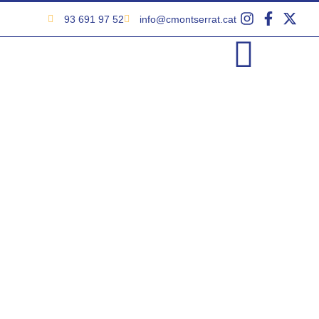
93 691 97 52
info@cmontserrat.cat