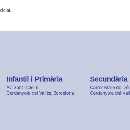
icial.
Infantil i Primària
Secundària
Av. Sant Iscle, 6
Carrer Mare de Déu 
Cerdanyola del Vallès, Barcelona
Cerdanyola del Vall