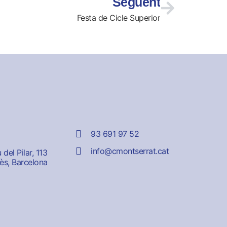
Següent
Festa de Cicle Superior
93 691 97 52
info@cmontserrat.cat
del Pilar, 113
ès, Barcelona