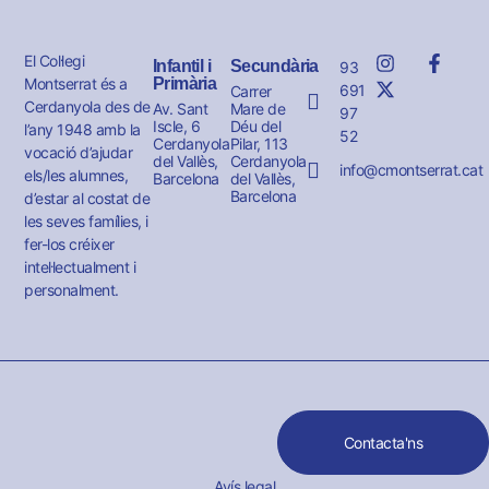
El Col·legi
Infantil i
Secundària
93
Montserrat és a
Primària
691
Carrer
Cerdanyola des de
Av. Sant
Mare de
97
Iscle, 6
Déu del
l’any 1948 amb la
52
Cerdanyola
Pilar, 113
vocació d’ajudar
del Vallès,
Cerdanyola
info@cmontserrat.cat
els/les alumnes,
Barcelona
del Vallès,
Barcelona
d’estar al costat de
les seves famílies, i
fer-los créixer
intel·lectualment i
personalment.
Contacta'ns
Avís legal