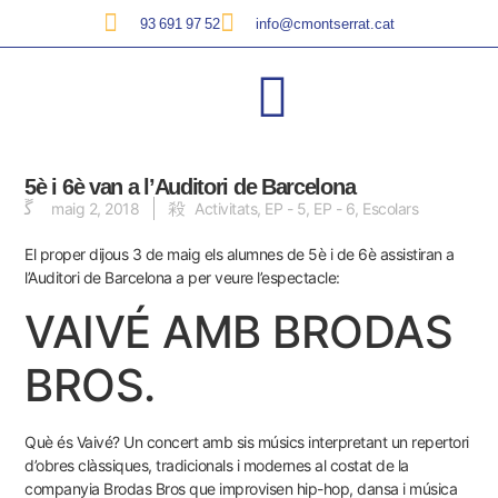
93 691 97 52
info@cmontserrat.cat
5è i 6è van a l’Auditori de Barcelona
maig 2, 2018
Activitats
,
EP - 5
,
EP - 6
,
Escolars
El proper dijous 3 de maig els alumnes de 5è i de 6è assistiran a
l’Auditori de Barcelona a per veure l’espectacle:
VAIVÉ AMB BRODAS
BROS.
Què és Vaivé? Un concert amb sis músics interpretant un repertori
d’obres clàssiques, tradicionals i modernes al costat de la
companyia Brodas Bros que improvisen hip-hop, dansa i música