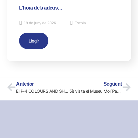
L’hora dels adeus…
19 de juny de 2026
Escola
Llegir
Anterior
Següent
EI P-4 COLOURS AND SHAPES
5è visita el Museu Molí Paperer de Capellades