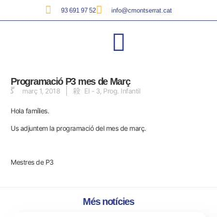
93 691 97 52
info@cmontserrat.cat
Programació P3 mes de Març
març 1, 2018
EI - 3
,
Prog. Infantil
Hola famílies.
Us adjuntem la
programació del mes de març
.
Mestres de P3
Més notícies