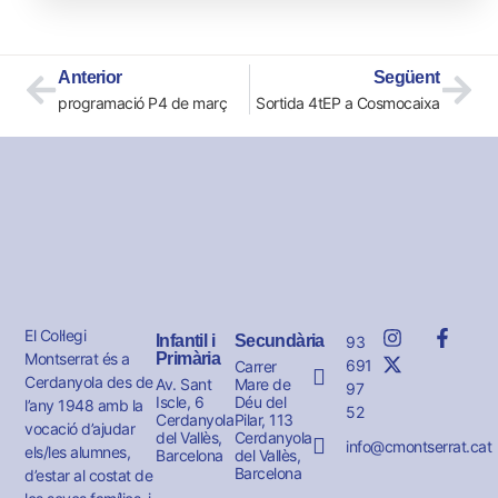
Anterior
Següent
programació P4 de març
Sortida 4tEP a Cosmocaixa
El Col·legi
Infantil i
Secundària
93
Montserrat és a
Primària
691
Carrer
Cerdanyola des de
Av. Sant
Mare de
97
Iscle, 6
Déu del
l’any 1948 amb la
52
Cerdanyola
Pilar, 113
vocació d’ajudar
del Vallès,
Cerdanyola
info@cmontserrat.cat
els/les alumnes,
Barcelona
del Vallès,
Barcelona
d’estar al costat de