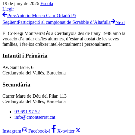
19 de juny de 2026
Escola
Llegir
Prev
Anterior
Museu Ca n’Ortadó P5
Següent
Participació al campionat de Scrabble d’Altafulla
Next
El Col·legi Montserrat és a Cerdanyola des de l’any 1948 amb la
vocació d’ajudar els/les alumnes, d’estar al costat de les seves
famílies, i fer-los créixer intel·lectualment i personalment.
Infantil i Primària
Av. Sant Iscle, 6
Cerdanyola del Vallès, Barcelona
Secundària
Carrer Mare de Déu del Pilar, 113
Cerdanyola del Vallès, Barcelona
93 691 97 52
info@cmontserrat.cat
Instagram
Facebook-f
X-twitter