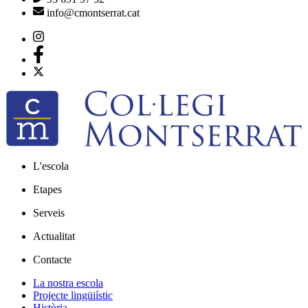
info@cmontserrat.cat
L'escola
Etapes
Serveis
Actualitat
Contacte
La nostra escola
Projecte lingüiístic
Història