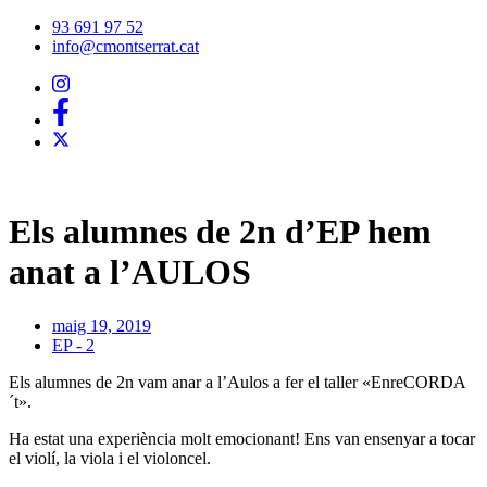
Vés
93 691 97 52
al
info@cmontserrat.cat
contingut
Els alumnes de 2n d’EP hem
anat a l’AULOS
maig 19, 2019
EP - 2
Els alumnes de 2n vam anar a l’Aulos a fer el taller «EnreCORDA
´t».
Ha estat una experiència molt emocionant! Ens van ensenyar a tocar
el violí, la viola i el violoncel.