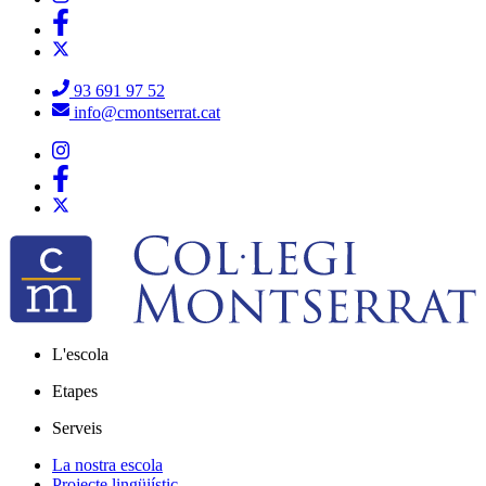
93 691 97 52
info@cmontserrat.cat
L'escola
Etapes
Serveis
La nostra escola
Projecte lingüiístic