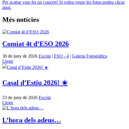
Per acabar vam fer un concert! Si voleu veure les fotos podeu clicar
aquí.
Més notícies
Comiat 4t d’ESO 2026
30 de juny de 2026
Escola
|
ESO - 4
|
Galeria Fotogràfica
Llegir
Casal d’Estiu 2026! ☀️
23 de juny de 2026
Escola
Llegir
L’hora dels adeus…