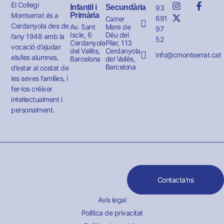
El Col·legi
Infantil i
Secundària
93
Montserrat és a
Primària
691
Carrer
Cerdanyola des de
Av. Sant
Mare de
97
Iscle, 6
Déu del
l’any 1948 amb la
52
Cerdanyola
Pilar, 113
vocació d’ajudar
del Vallès,
Cerdanyola
info@cmontserrat.cat
els/les alumnes,
Barcelona
del Vallès,
Barcelona
d’estar al costat de
les seves famílies, i
fer-los créixer
intel·lectualment i
personalment.
Contacta'ns
Avís legal
Política de privacitat