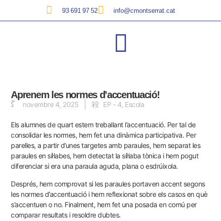
93 691 97 52
info@cmontserrat.cat
Aprenem les normes d’accentuació!
novembre 4, 2025
EP - 4
,
Escola
Els alumnes de quart estem treballant l’accentuació. Per tal de
consolidar les normes, hem fet una dinàmica participativa. Per
parelles, a partir d’unes targetes amb paraules, hem separat les
paraules en síl·labes, hem detectat la síl·laba tònica i hem pogut
diferenciar si era una paraula aguda, plana o esdrúixola.
Després, hem comprovat si les paraules portaven accent segons
les normes d’accentuació i hem reflexionat sobre els casos en què
s’accentuen o no. Finalment, hem fet una posada en comú per
comparar resultats i resoldre dubtes.