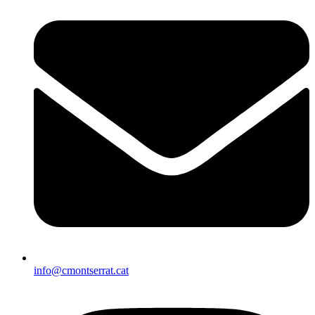
info@cmontserrat.cat