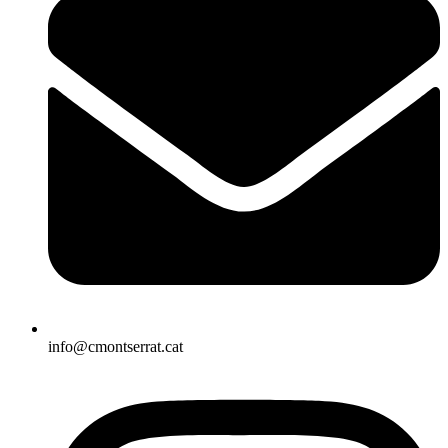
info@cmontserrat.cat