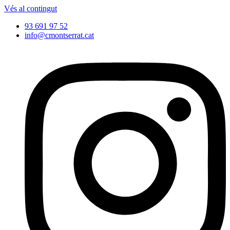
Vés al contingut
93 691 97 52
info@cmontserrat.cat