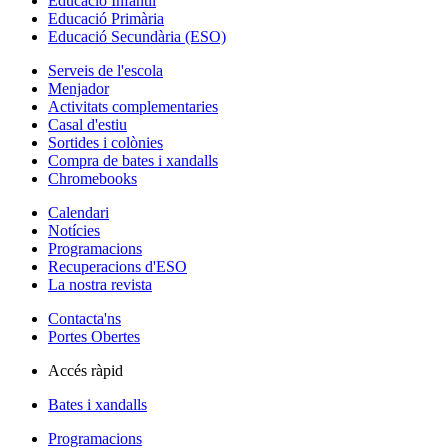
Educació Infantil
Educació Primària
Educació Secundària (ESO)
Serveis de l'escola
Menjador
Activitats complementaries
Casal d'estiu
Sortides i colònies
Compra de bates i xandalls
Chromebooks
Calendari
Notícies
Programacions
Recuperacions d'ESO
La nostra revista
Contacta'ns
Portes Obertes
Accés ràpid
Bates i xandalls
Programacions