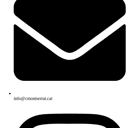
info@cmontserrat.cat