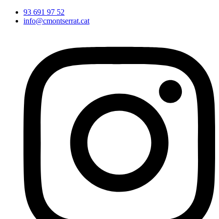
Vés
93 691 97 52
al
info@cmontserrat.cat
contingut