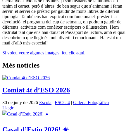
Cerdanyola. Molts de nosaltres ja som usuaris de la biblioteca i
tenim el carnet, però d´altres, de ben segur que s´animaran i faran
servir el servei de préstec per gaudir de molts llibres de diferent
tipologia. També ens han explicat com funciona el préstec i la
devolució, el programa del cap de setmana, on podrem gaudir de
diferents activitats com conèixer escriptors o il.lustradors. Hem
disfrutat tant que ens han donat el Passaport de lectura, amb el qual
descobrirem que llegir és molt divertit i emocionant. Ha estat un
matí d´allò més especial!
Si voleu veure algunes imatges feu clic aquí.
Més notícies
Comiat 4t d’ESO 2026
30 de juny de 2026
Escola
|
ESO - 4
|
Galeria Fotogràfica
Llegir
Casal d’Estiu 2026! ☀️