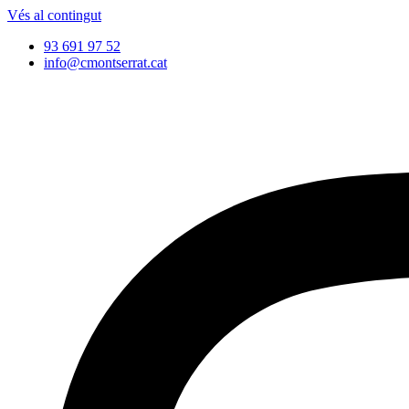
Vés al contingut
93 691 97 52
info@cmontserrat.cat