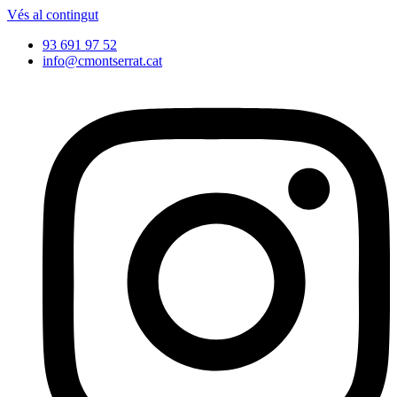
Vés al contingut
93 691 97 52
info@cmontserrat.cat