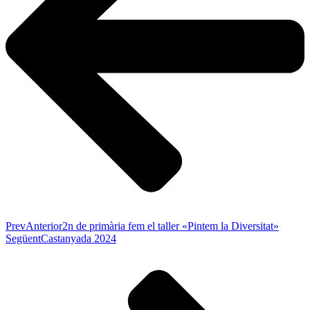
Prev
Anterior
2n de primària fem el taller «Pintem la Diversitat»
Següent
Castanyada 2024