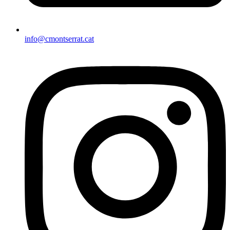
info@cmontserrat.cat