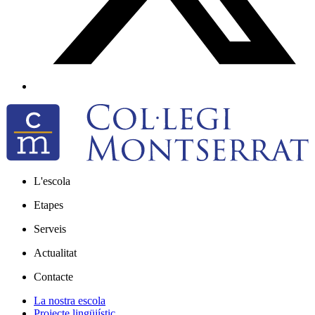
L'escola
Etapes
Serveis
Actualitat
Contacte
La nostra escola
Projecte lingüiístic