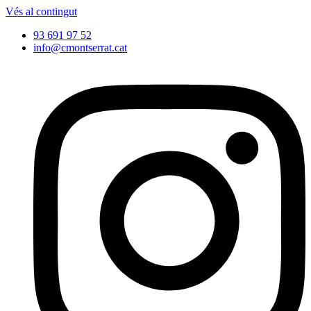
Vés al contingut
93 691 97 52
info@cmontserrat.cat