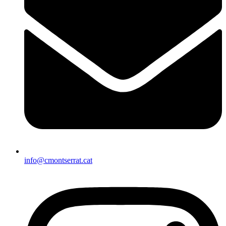
info@cmontserrat.cat