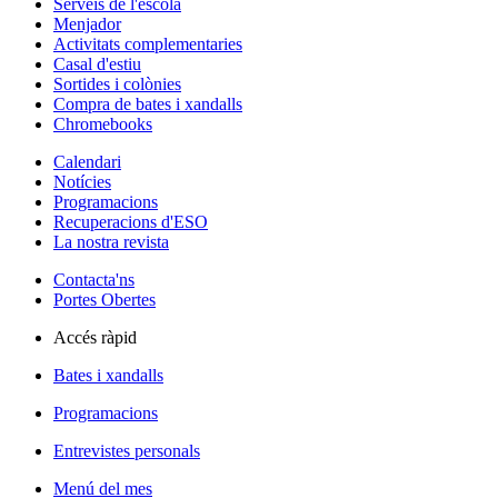
Serveis de l'escola
Menjador
Activitats complementaries
Casal d'estiu
Sortides i colònies
Compra de bates i xandalls
Chromebooks
Calendari
Notícies
Programacions
Recuperacions d'ESO
La nostra revista
Contacta'ns
Portes Obertes
Accés ràpid
Bates i xandalls
Programacions
Entrevistes personals
Menú del mes