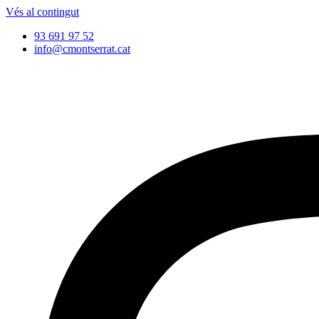
Vés al contingut
93 691 97 52
info@cmontserrat.cat