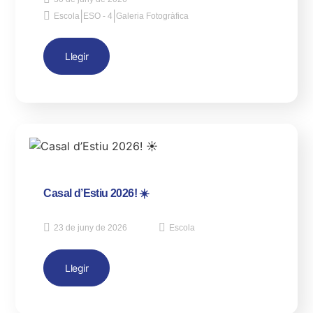
|
|
Escola
ESO - 4
Galeria Fotogràfica
Llegir
Casal d’Estiu 2026! ☀️
23 de juny de 2026
Escola
Llegir