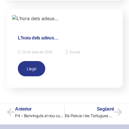
L’hora dels adeus…
19 de juny de 2026
Escola
Llegir
Anterior
Següent
P4 – Benvinguts al nou curs 2020-21
Els Peixos i les Tortugues classifiquem segons el color