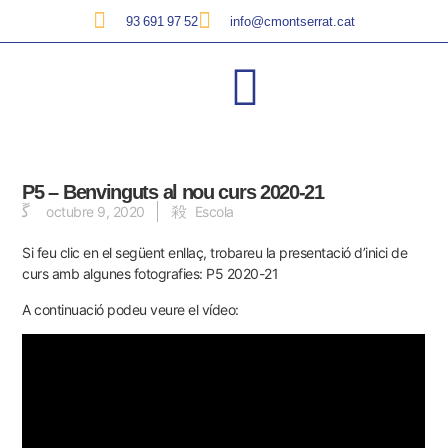
93 691 97 52
info@cmontserrat.cat
P5 – Benvinguts al nou curs 2020-21
octubre 9, 2020
Escola
Si feu clic en el següent enllaç, trobareu la presentació d’inici de
curs amb algunes fotografies:
P5 2020-21
A continuació podeu veure el vídeo: