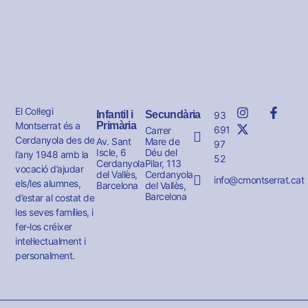
El Col·legi
Infantil i
Secundària
93
Montserrat és a
Primària
691
Carrer
Cerdanyola des de
Av. Sant
Mare de
97
Iscle, 6
Déu del
l’any 1948 amb la
52
Cerdanyola
Pilar, 113
vocació d’ajudar
del Vallès,
Cerdanyola
info@cmontserrat.cat
els/les alumnes,
Barcelona
del Vallès,
Barcelona
d’estar al costat de
les seves famílies, i
fer-los créixer
intel·lectualment i
personalment.