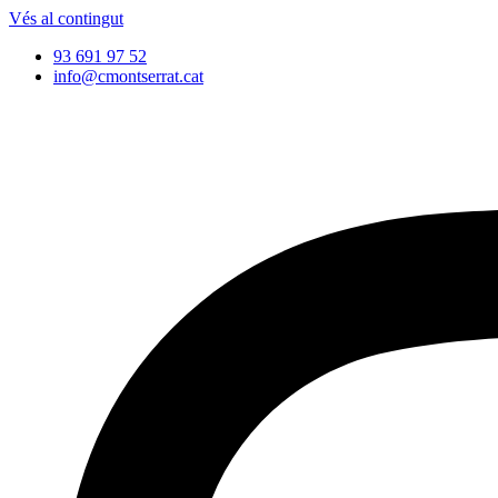
Vés al contingut
93 691 97 52
info@cmontserrat.cat