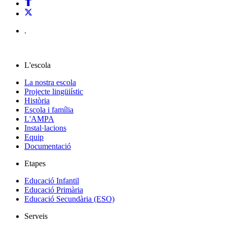
.
L'escola
La nostra escola
Projecte lingüiístic
Història
Escola i família
L'AMPA
Instal·lacions
Equip
Documentació
Etapes
Educació Infantil
Educació Primària
Educació Secundària (ESO)
Serveis