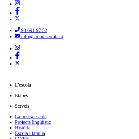
93 691 97 52
info@cmontserrat.cat
L'escola
Etapes
Serveis
La nostra escola
Projecte lingüiístic
Història
Escola i família
L'AFA