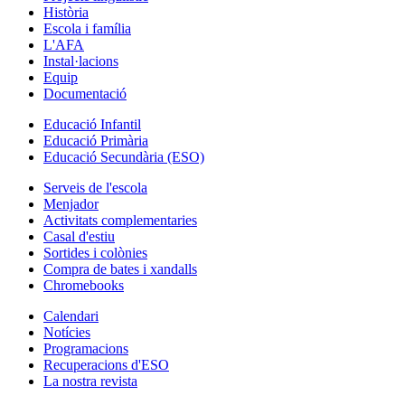
Història
Escola i família
L'AFA
Instal·lacions
Equip
Documentació
Educació Infantil
Educació Primària
Educació Secundària (ESO)
Serveis de l'escola
Menjador
Activitats complementaries
Casal d'estiu
Sortides i colònies
Compra de bates i xandalls
Chromebooks
Calendari
Notícies
Programacions
Recuperacions d'ESO
La nostra revista