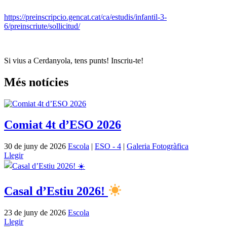
https://preinscripcio.gencat.cat/ca/estudis/infantil-3-
6/preinscriute/sollicitud/
Si vius a Cerdanyola, tens punts! Inscriu-te!
Més notícies
Comiat 4t d’ESO 2026
30 de juny de 2026
Escola
|
ESO - 4
|
Galeria Fotogràfica
Llegir
Casal d’Estiu 2026!
23 de juny de 2026
Escola
Llegir