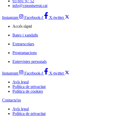
93 691 97 52
info@cmontserrat.cat
Instagram
Facebook-f
X-twitter
Accés ràpid
Bates i xandalls
Extraescolars
Programacions
Entrevistes personals
Instagram
Facebook-f
X-twitter
Avís legal
Política de privacitat
Política de cookies
Contacta'ns
Avís legal
Política de privacitat