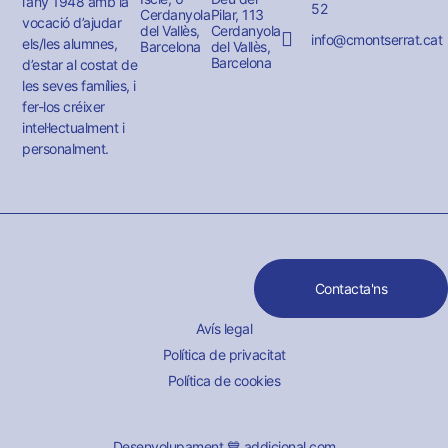
l’any 1948 amb la
52
Cerdanyola
Pilar, 113
vocació d’ajudar
del Vallès,
Cerdanyola
info@cmontserrat.cat
els/les alumnes,
Barcelona
del Vallès,
Barcelona
d’estar al costat de
les seves famílies, i
fer-los créixer
intel·lectualment i
personalment.
Contacta'ns
Avís legal
Política de privacitat
Política de cookies
Desenvolupament 💙 addicional.com