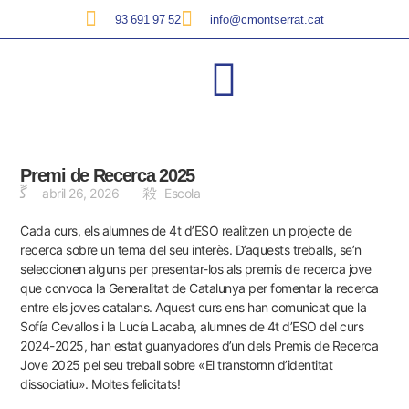
93 691 97 52
info@cmontserrat.cat
Premi de Recerca 2025
abril 26, 2026
Escola
Cada curs, els alumnes de 4t d’ESO realitzen un projecte de
recerca sobre un tema del seu interès. D’aquests treballs, se’n
seleccionen alguns per presentar-los als premis de recerca jove
que convoca la Generalitat de Catalunya per fomentar la recerca
entre els joves catalans. Aquest curs ens han comunicat que la
Sofía Cevallos i la Lucía Lacaba, alumnes de 4t d’ESO del curs
2024-2025, han estat guanyadores d’un dels Premis de Recerca
Jove 2025 pel seu treball sobre «El transtornn d’identitat
dissociatiu». Moltes felicitats!