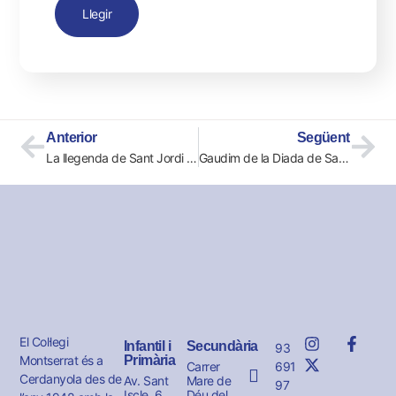
Llegir
Anterior
Següent
La llegenda de Sant Jordi a les llars d’infants
Gaudim de la Diada de Sant Jordi
El Col·legi
Infantil i
Secundària
93
Montserrat és a
Primària
691
Carrer
Cerdanyola des de
Av. Sant
Mare de
97
Iscle, 6
Déu del