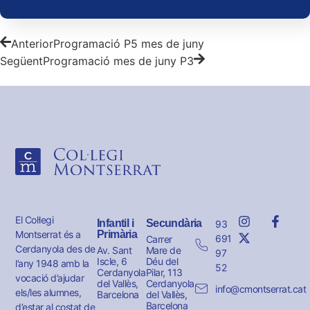
Anterior
Programació P5 mes de juny
Següent
Programació mes de juny P3
El Col·legi
Infantil i
Secundària
93
Montserrat és a
Primària
691
Carrer
Cerdanyola des de
Av. Sant
Mare de
97
Iscle, 6
Déu del
l’any 1948 amb la
52
Cerdanyola
Pilar, 113
vocació d’ajudar
del Vallès,
Cerdanyola
info@cmontserrat.cat
els/les alumnes,
Barcelona
del Vallès,
Barcelona
d’estar al costat de