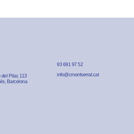
93 691 97 52
info@cmontserrat.cat
del Pilar, 113
lès, Barcelona