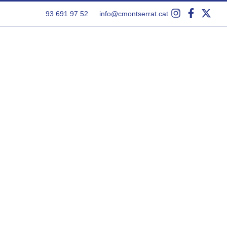
93 691 97 52
info@cmontserrat.cat