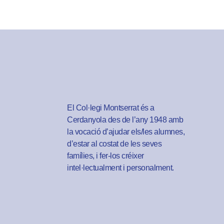
El Col·legi Montserrat és a
Cerdanyola des de l’any 1948 amb
la vocació d’ajudar els/les alumnes,
d’estar al costat de les seves
famílies, i fer-los créixer
intel·lectualment i personalment.