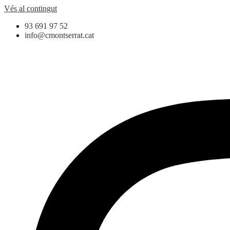
Vés al contingut
93 691 97 52
info@cmontserrat.cat