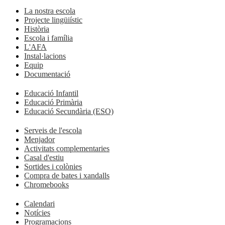
La nostra escola
Projecte lingüiístic
Història
Escola i família
L'AFA
Instal·lacions
Equip
Documentació
Educació Infantil
Educació Primària
Educació Secundària (ESO)
Serveis de l'escola
Menjador
Activitats complementaries
Casal d'estiu
Sortides i colònies
Compra de bates i xandalls
Chromebooks
Calendari
Notícies
Programacions