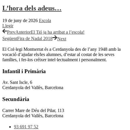
L’hora dels adeus…
19 de juny de 2026
Escola
Llegir
Prev
Anterior
El Tió ja ha arribat a l’escola!
Següent
Fira de Nadal 2018
Next
El Col·legi Montserrat és a Cerdanyola des de l’any 1948 amb la
vocació d’ajudar els/les alumnes, d’estar al costat de les seves
famílies, i fer-los créixer intel·lectualment i personalment.
Infantil i Primària
Av. Sant Iscle, 6
Cerdanyola del Vallès, Barcelona
Secundària
Carrer Mare de Déu del Pilar, 113
Cerdanyola del Vallès, Barcelona
93 691 97 52