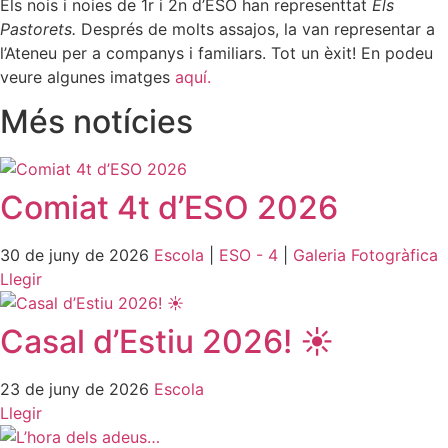
Els nois i noies de 1r i 2n d’ESO han representtat
Els
Pastorets.
Després de molts assajos, la van representar a
l’Ateneu per a companys i familiars. Tot un èxit! En podeu
veure algunes imatges
aquí.
Més notícies
Comiat 4t d’ESO 2026
30 de juny de 2026
Escola
|
ESO - 4
|
Galeria Fotogràfica
Llegir
Casal d’Estiu 2026! ☀️
23 de juny de 2026
Escola
Llegir