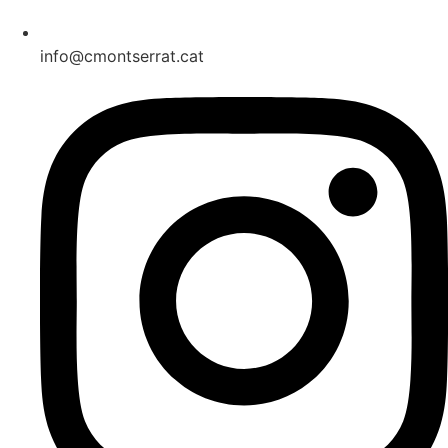
info@cmontserrat.cat