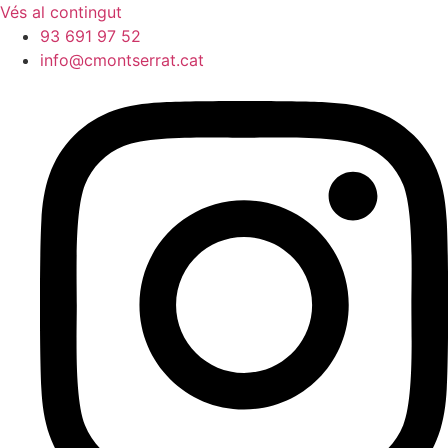
Vés al contingut
93 691 97 52
info@cmontserrat.cat