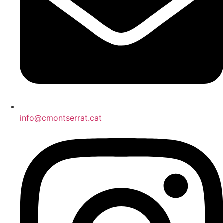
info@cmontserrat.cat