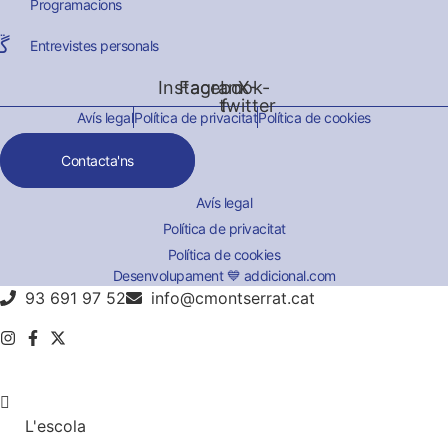
Programacions
Entrevistes personals
Instagram
Facebook-
X-
twitter
f
Avís legal
Política de privacitat
Política de cookies
Contacta'ns
Avís legal
Política de privacitat
Política de cookies
Desenvolupament 💙 addicional.com
93 691 97 52
info@cmontserrat.cat
L'escola