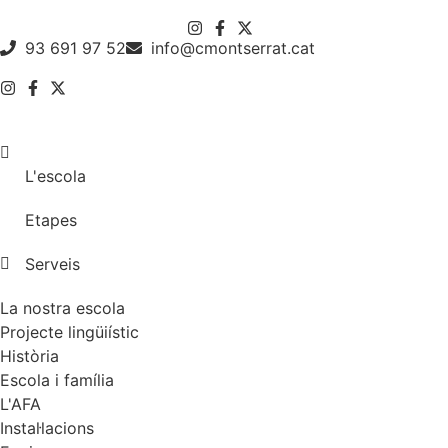
93 691 97 52
info@cmontserrat.cat
L'escola
Etapes
Serveis
La nostra escola
Projecte lingüiístic
Història
Escola i família
L'AFA
Instal·lacions