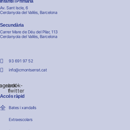
Infantil i Primària
Av. Sant Iscle, 6
Cerdanyola del Vallès, Barcelona
Secundària
Carrer Mare de Déu del Pilar, 113
Cerdanyola del Vallès, Barcelona
93 691 97 52
info@cmontserrat.cat
tagram
acebook-
X-
twitter
f
Accés ràpid
Bates i xandalls
Extraescolars