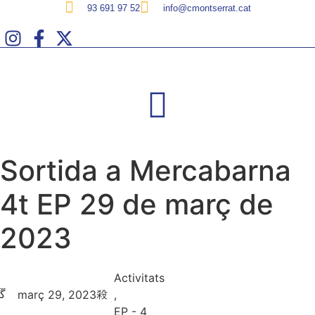
Vés
93 691 97 52
info@cmontserrat.cat
al
contingut
Sortida a Mercabarna
4t EP 29 de març de
2023
Activitats
març 29, 2023
,
EP - 4