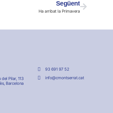
Següent
Ha arribat la Primavera
93 691 97 52
info@cmontserrat.cat
del Pilar, 113
ès, Barcelona