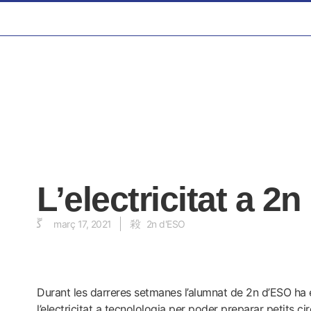
L’electricitat a 2
març 17, 2021
2n d'ESO
Durant les darreres setmanes l’alumnat de 2n d’ESO ha e
l’electricitat a tecnolologia per poder preparar petits c