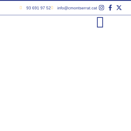
93 691 97 52
info@cmontserrat.cat