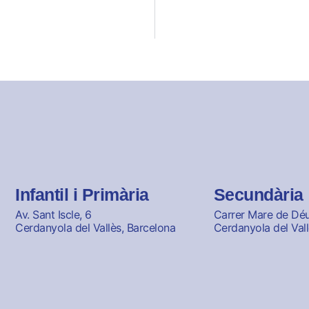
Infantil i Primària
Secundària
Av. Sant Iscle, 6
Carrer Mare de Déu 
Cerdanyola del Vallès, Barcelona
Cerdanyola del Vall