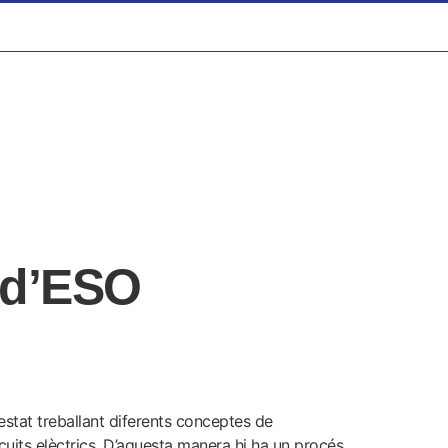
n d’ESO
stat treballant diferents conceptes de
ircuits elèctrics. D’aquesta manera hi ha un procés