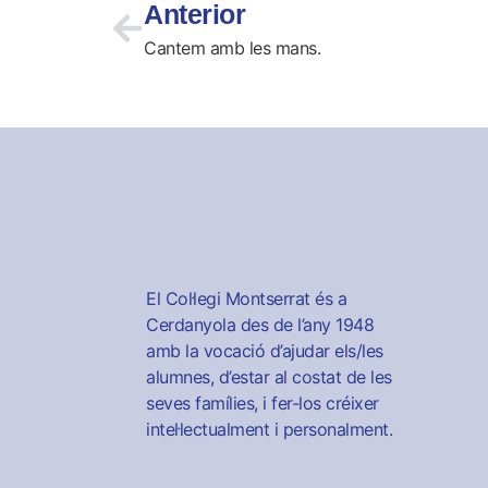
Anterior
Cantem amb les mans.
El Col·legi Montserrat és a
Cerdanyola des de l’any 1948
amb la vocació d’ajudar els/les
alumnes, d’estar al costat de les
seves famílies, i fer-los créixer
intel·lectualment i personalment.