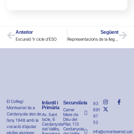
Anterior
Següent
Excursió 1r cicle d’ESO
Representacions de la llegenda de Sant Jordi
El Col·legi
Infantil i
Secundària
93
Montserrat és a
Primària
691
Carrer
Cerdanyola des de
Av. Sant
Mare de
97
Iscle, 6
Déu del
l’any 1948 amb la
52
Cerdanyola
Pilar, 113
vocació d’ajudar
del Vallès,
Cerdanyola
info@cmontserrat.cat
els/les alumnes,
Barcelona
del Vallès,