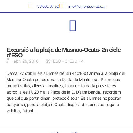
93 691 97 52
info@cmontserrat.cat
Excursió a la platja de Masnou-Ocata- 2n cicle
d’ESO
abril 26, 2018
ESO - 3
,
ESO - 4
Demà, 27 d’abril, els alumnes de 3r i 4t d’ESO aniran a la platja del
Masnou-Ocata per celebrar la Diada de Montserrat. Per motius
organitzatius, aliens a nosaltres, l’hora de tornada prevista és
aprox. a les 17. 20 h a la Plaça de la C. D’altra banda, recordem
que cal que portin dinar i protecció solar. Els alumnes no podran
banyar-se, però la platja d’Ocata disposa de zones per jugar a
voleibol, futbol…