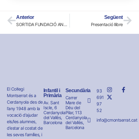
Anterior
Següent
SORTIDA FUNDACIÓ ANTONI TÀPIES 1R EP
Presentació llibre
El Col·legi
Infantil i
Secundària
93
Montserrat és a
Primària
691
Carrer
Cerdanyola des de
Av. Sant
Mare de
97
Iscle, 6
Déu del
l’any 1948 amb la
52
Cerdanyola
Pilar, 113
vocació d’ajudar
del Vallès,
Cerdanyola
info@cmontserrat.cat
els/les alumnes,
Barcelona
del Vallès,
Barcelona
d’estar al costat de
les seves famílies, i