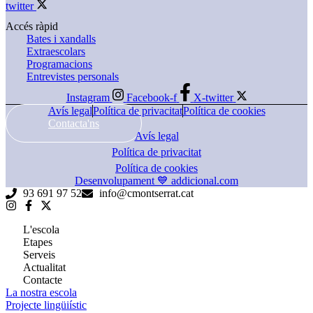
twitter
Accés ràpid
Bates i xandalls
Extraescolars
Programacions
Entrevistes personals
Instagram
Facebook-f
X-twitter
Avís legal
Política de privacitat
Política de cookies
Contacta'ns
Avís legal
Política de privacitat
Política de cookies
Desenvolupament 💙 addicional.com
93 691 97 52
info@cmontserrat.cat
L'escola
Etapes
Serveis
Actualitat
Contacte
La nostra escola
Projecte lingüiístic