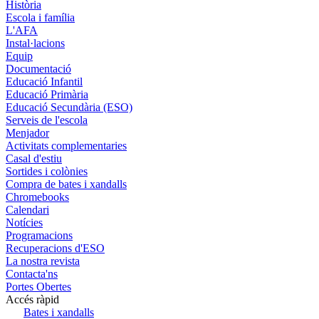
Història
Escola i família
L'AFA
Instal·lacions
Equip
Documentació
Educació Infantil
Educació Primària
Educació Secundària (ESO)
Serveis de l'escola
Menjador
Activitats complementaries
Casal d'estiu
Sortides i colònies
Compra de bates i xandalls
Chromebooks
Calendari
Notícies
Programacions
Recuperacions d'ESO
La nostra revista
Contacta'ns
Portes Obertes
Accés ràpid
Bates i xandalls