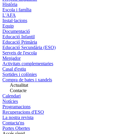
Història
Escola i família
L'AFA
Instal·lacions
Equip
Documentació
Educació Infantil
Educació Primària
Educació Secundària (ESO)
Serveis de l'escola
Menjador
Activitats complementaries
Casal d'estiu
Sortides i colònies
Compra de bates i xandels
Actualitat
Contacte
Calendari
Notícies
Programacions
Recuperacions d'ESO
La nostra revista
Contacta'ns
Portes Obertes
Accés ràpid