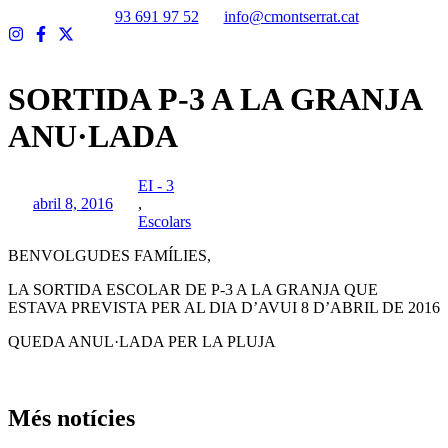
Vés
93 691 97 52
info@cmontserrat.cat
al
contingut
SORTIDA P-3 A LA GRANJA
ANU·LADA
EI - 3
abril 8, 2016
,
Escolars
BENVOLGUDES FAMÍLIES,
LA SORTIDA ESCOLAR DE P-3 A LA GRANJA QUE
ESTAVA PREVISTA PER AL DIA D’AVUI 8 D’ABRIL DE 2016
QUEDA ANUL·LADA PER LA PLUJA
Més notícies