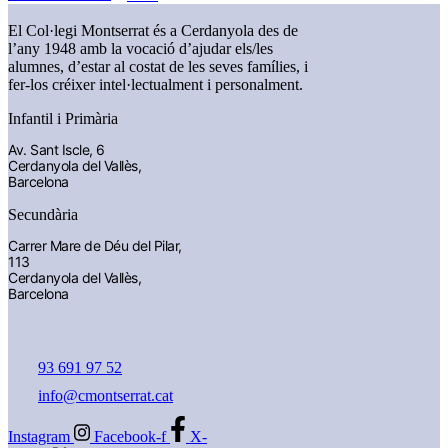
El Col·legi Montserrat és a Cerdanyola des de
l’any 1948 amb la vocació d’ajudar els/les
alumnes, d’estar al costat de les seves famílies, i
fer-los créixer intel·lectualment i personalment.
Infantil i Primària
Av. Sant Iscle, 6
Cerdanyola del Vallès,
Barcelona
Secundària
Carrer Mare de Déu del Pilar,
113
Cerdanyola del Vallès,
Barcelona
93 691 97 52
info@cmontserrat.cat
Instagram
Facebook-f
X-