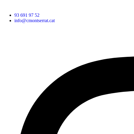
93 691 97 52
info@cmontserrat.cat