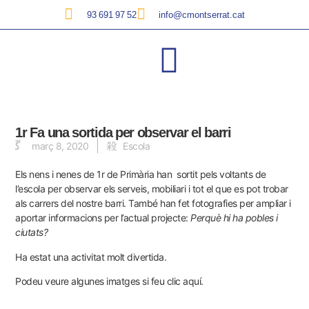
93 691 97 52
info@cmontserrat.cat
1r Fa una sortida per observar el barri
març 8, 2020
Escola
Els nens i nenes de 1r de Primària han sortit pels voltants de
l’escola per observar els serveis, mobiliari i tot el que es pot trobar
als carrers del nostre barri. També han fet fotografies per ampliar i
aportar informacions per l’actual projecte:
Perquè hi ha pobles i
ciutats?
Ha estat una activitat molt divertida.
Podeu veure algunes imatges si feu clic aquí.