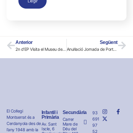
Llegir
Anterior
Següent
2n d’EP Visita el Museu de les Aigües de Cornellà
Anul·lació Jornada de Portes Obertes
El Col·legi
Infantil i
Secundària
93
Montserrat és a
Primària
691
Carrer
Cerdanyola des de
Av. Sant
Mare de
97
Iscle, 6
Déu del
l’any 1948 amb la
52