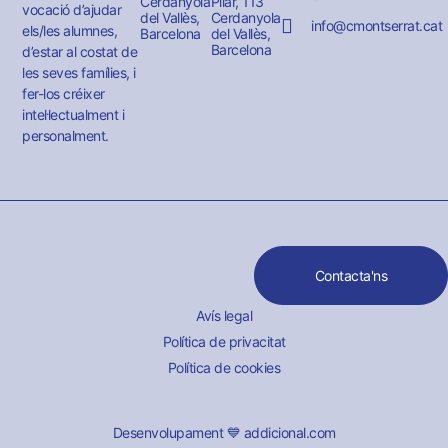
Cerdanyola
Pilar, 113
vocació d’ajudar
del Vallès,
Cerdanyola
info@cmontserrat.cat
els/les alumnes,
Barcelona
del Vallès,
Barcelona
d’estar al costat de
les seves famílies, i
fer-los créixer
intel·lectualment i
personalment.
Contacta'ns
Avís legal
Política de privacitat
Política de cookies
Desenvolupament 💙 addicional.com