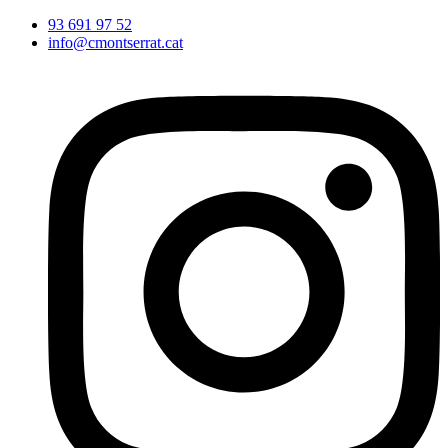
Vés
93 691 97 52
al
info@cmontserrat.cat
contingut