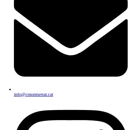
info@cmontserrat.cat