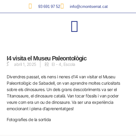
93 691 97 52
info@cmontserrat.cat
I4 visita el Museu Paleontològic
abril 1, 2025
EI - 4
,
Escola
Divendres passat, els nens i nenes d’I4 van visitar el Museu
Paleontològic de Sabadell, on van aprendre moltes curiositats
sobre els dinosaures. Un dels grans descobriments va ser el
Titanosaure, el dinosaure català. Van tocar fòssils i van poder
veure com era un ou de dinosaure. Va ser una experiència
emocionant i plena d’aprenentatges!
Fotografies de la sortida