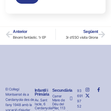
Anterior
Següent
Binomi fantàstic. 1r EP
3r d’ESO visita Girona
El Col·legi
Infantil i
Secundària
93
Montserrat és a
Primària
691
Carrer
Cerdanyola des de
Av. Sant
Mare de
97
Iscle, 6
Déu del
l’any 1948 amb la
52
Cerdanyola
Pilar, 113
vocació d’ajudar