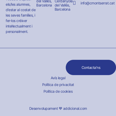
del Vallès,
Cerdanyola
info@cmontserrat.cat
els/les alumnes,
Barcelona
del Vallès,
Barcelona
d’estar al costat de
les seves famílies, i
fer-los créixer
intel·lectualment i
personalment.
Contacta'ns
Avís legal
Política de privacitat
Política de cookies
Desenvolupament 💙 addicional.com