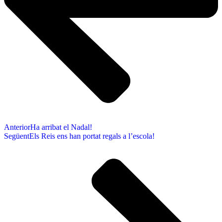
Anterior
Ha arribat el Nadal!
Següent
Els Reis ens han portat regals a l’escola!