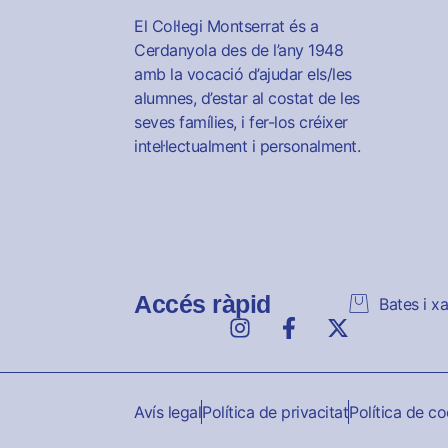
El Col·legi Montserrat és a
Cerdanyola des de l’any 1948
amb la vocació d’ajudar els/les
alumnes, d’estar al costat de les
seves famílies, i fer-los créixer
intel·lectualment i personalment.
Accés ràpid
Bates i x
Avís legal
Política de privacitat
Política de c