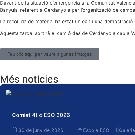
Davant de la situació d’emergència a la Comunitat Valencia
Banyuls, referent a Cerdanyola per l’organització de campa
La recollida de material ha estat un èxit i una demostració 
Aquesta tarda, sortirà el camió des de Cerdanyola cap a Va
Feu clic aquí per veure algunes imatges
Més notícies
Comiat 4t d’ESO 2026
30 de juny de 2026
Escola
|
ESO - 4
|
Galeri