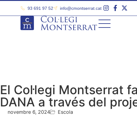
93 691 97 52
info@cmontserrat.cat
El Col·legi Montserrat f
DANA a través del proj
novembre 6, 2024
Escola