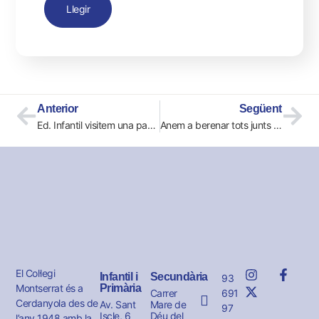
Llegir
Anterior
Següent
Ed. Infantil visitem una pastisseria
Anem a berenar tots junts al pati
El Col·legi
Infantil i
Secundària
93
Montserrat és a
Primària
691
Carrer
Cerdanyola des de
Av. Sant
Mare de
97
Iscle, 6
Déu del
l’any 1948 amb la