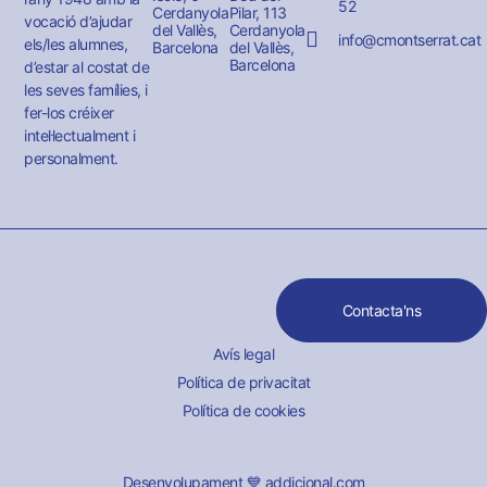
52
Cerdanyola
Pilar, 113
vocació d’ajudar
del Vallès,
Cerdanyola
info@cmontserrat.cat
els/les alumnes,
Barcelona
del Vallès,
Barcelona
d’estar al costat de
les seves famílies, i
fer-los créixer
intel·lectualment i
personalment.
Contacta'ns
Avís legal
Política de privacitat
Política de cookies
Desenvolupament 💙 addicional.com