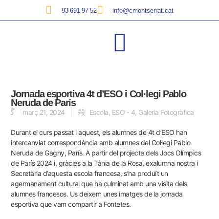
93 691 97 52
info@cmontserrat.cat
Jornada esportiva 4t d’ESO i Col·legi Pablo
Neruda de París
març 21, 2024
Escola
,
ESO - 4
,
Galeria Fotogràfica
Durant el curs passat i aquest, els alumnes de 4t d’ESO han
intercanviat correspondència amb alumnes del Col·legi Pablo
Neruda de Gagny, París. A partir del projecte dels Jocs Olímpics
de París 2024 i, gràcies a la Tània de la Rosa, exalumna nostra i
Secretària d’aquesta escola francesa, s’ha produït un
agermanament cultural que ha culminat amb una visita dels
alumnes francesos.
Us deixem unes imatges de la jornada
esportiva que vam compartir a Fontetes.