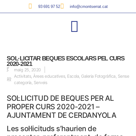
93 691 97 52
info@cmontserrat.cat
SOL·LICITAR BEQUES ESCOLARS PEL CURS
2020-2021
maig 25, 2020
Activitats
,
Àrees educatives
,
Escola
,
Galeria Fotogràfica
,
Sense
categoría
,
Serveis
SOL·LICITUD DE BEQUES PER AL
PROPER CURS 2020-2021 –
AJUNTAMENT DE CERDANYOLA
Les sol·licituds s’haurien de