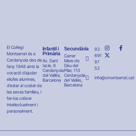
El Col·legi
Infantil i
Secundària
93
Montserrat és a
Primària
691
Carrer
Cerdanyola des de
Av. Sant
Mare de
97
Iscle, 6
Déu del
l’any 1948 amb la
52
Cerdanyola
Pilar, 113
vocació d’ajudar
del Vallès,
Cerdanyola
info@cmontserrat.cat
els/les alumnes,
Barcelona
del Vallès,
Barcelona
d’estar al costat de
les seves famílies, i
fer-los créixer
intel·lectualment i
personalment.