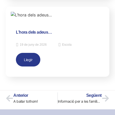
L’hora dels adeus…
19 de juny de 2026
Escola
Llegir
Anterior
Següent
A ballar tothom!
Informació per a les famílies de 4t d’ESO