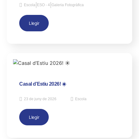
|
|
Escola
ESO - 4
Galeria Fotogràfica
Llegir
Casal d’Estiu 2026! ☀️
23 de juny de 2026
Escola
Llegir