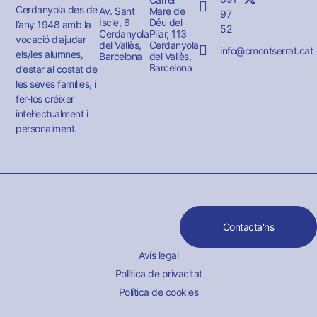
Cerdanyola des de
Av. Sant
Mare de
97
Iscle, 6
Déu del
l’any 1948 amb la
52
Cerdanyola
Pilar, 113
vocació d’ajudar
del Vallès,
Cerdanyola
info@cmontserrat.cat
els/les alumnes,
Barcelona
del Vallès,
Barcelona
d’estar al costat de
les seves famílies, i
fer-los créixer
intel·lectualment i
personalment.
Contacta'ns
Avís legal
Política de privacitat
Política de cookies