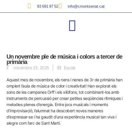
93 691 97 52
info@cmontserrat.cat
Un novembre ple de música i colors a tercer de
primària
novembre 23, 2025
Escola
Aquest mes de novembre, els nens i nenes de 3r de primària han
omplert l’aula de música de color i creativitat! Han explorat els
sons de les campanes Orff i els xilòfons, tot combinant-los amb
instruments de percussió per crear petites seqüències rítmiques i
melodies plenes d’energia. Entre jocs musicals i moments
d’improvisació, l’alumnat ha descobert noves maneres
d’expressar-se i ha gaudit d’una experiència musical tan viva i
alegre com l’arc de Sant Martí.