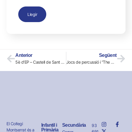
Llegir
Anterior
Següent
5è d’EP – Castell de Sant Marçal
Jocs de percussió i “The Cup Song” a cicle superior
El Col·legi
Infantil i
Secundària
93
Montserrat és a
Primària
691
Carrer