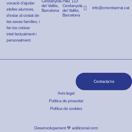
Cerdanyola
Pilar, 113
vocació d’ajudar
del Vallès,
Cerdanyola
info@cmontserrat.cat
els/les alumnes,
Barcelona
del Vallès,
Barcelona
d’estar al costat de
les seves famílies, i
fer-los créixer
intel·lectualment i
personalment.
Contacta'ns
Avís legal
Política de privacitat
Política de cookies
Desenvolupament 💙 addicional.com