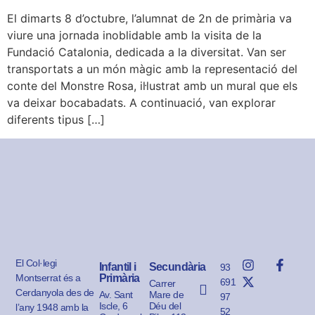
El dimarts 8 d’octubre, l’alumnat de 2n de primària va
viure una jornada inoblidable amb la visita de la
Fundació Catalonia, dedicada a la diversitat. Van ser
transportats a un món màgic amb la representació del
conte del Monstre Rosa, il·lustrat amb un mural que els
va deixar bocabadats. A continuació, van explorar
diferents tipus […]
El Col·legi
Infantil i
Secundària
93
Montserrat és a
Primària
691
Carrer
Cerdanyola des de
Av. Sant
Mare de
97
Iscle, 6
Déu del
l’any 1948 amb la
52