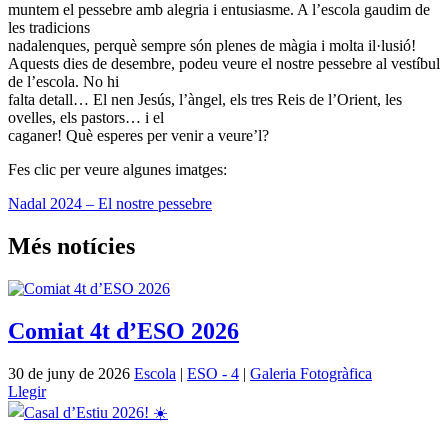
muntem el pessebre amb alegria i entusiasme. A l’escola gaudim de
les tradicions
nadalenques, perquè sempre són plenes de màgia i molta il·lusió!
Aquests dies de desembre, podeu veure el nostre pessebre al vestíbul
de l’escola. No hi
falta detall… El nen Jesús, l’àngel, els tres Reis de l’Orient, les
ovelles, els pastors… i el
caganer! Què esperes per venir a veure’l?
Fes clic per veure algunes imatges:
Nadal 2024 – El nostre pessebre
Més notícies
Comiat 4t d’ESO 2026
30 de juny de 2026
Escola
|
ESO - 4
|
Galeria Fotogràfica
Llegir