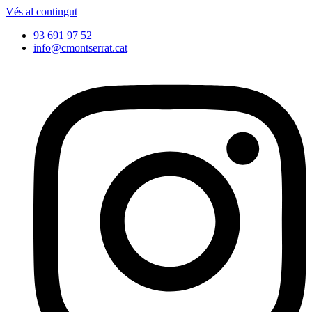
Vés al contingut
93 691 97 52
info@cmontserrat.cat