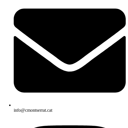
info@cmontserrat.cat