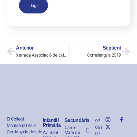
Llegir
Anterior
Següent
Xerrada Associació de cuidadors i familiars de malalts d’Alzheimer
Correllengua 2019
El Col·legi
Infantil i
Secundària
93
Montserrat és a
Primària
691
Carrer
Cerdanyola des de
Av. Sant
Mare de
97