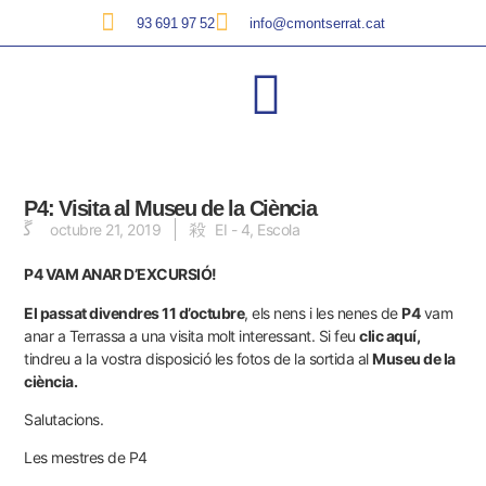
93 691 97 52
info@cmontserrat.cat
P4: Visita al Museu de la Ciència
octubre 21, 2019
EI - 4
,
Escola
P4 VAM ANAR D’EXCURSIÓ!
El passat divendres 11 d’octubre
, els nens i les nenes de
P4
vam
anar a Terrassa a una visita molt interessant. Si feu
clic aquí,
tindreu a la vostra disposició les fotos de la sortida al
Museu de la
ciència.
Salutacions.
Les mestres de P4