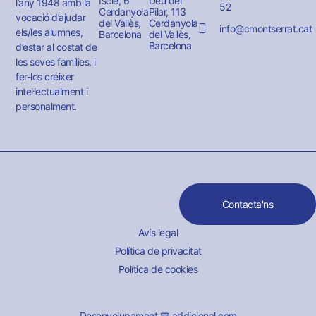
Iscle, 6
Déu del
l’any 1948 amb la
52
Cerdanyola
Pilar, 113
vocació d’ajudar
del Vallès,
Cerdanyola
info@cmontserrat.cat
els/les alumnes,
Barcelona
del Vallès,
Barcelona
d’estar al costat de
les seves famílies, i
fer-los créixer
intel·lectualment i
personalment.
Contacta'ns
Avís legal
Política de privacitat
Política de cookies
Desenvolupament 💙 addicional.com