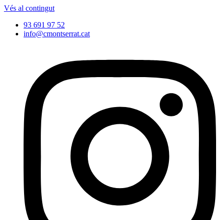
Vés al contingut
93 691 97 52
info@cmontserrat.cat