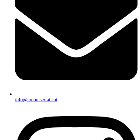
info@cmontserrat.cat