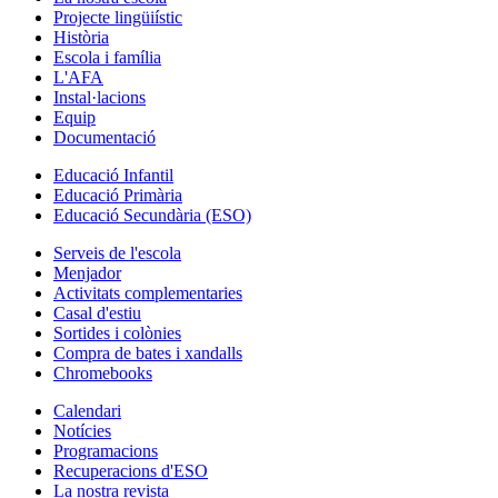
Projecte lingüiístic
Història
Escola i família
L'AFA
Instal·lacions
Equip
Documentació
Educació Infantil
Educació Primària
Educació Secundària (ESO)
Serveis de l'escola
Menjador
Activitats complementaries
Casal d'estiu
Sortides i colònies
Compra de bates i xandalls
Chromebooks
Calendari
Notícies
Programacions
Recuperacions d'ESO
La nostra revista