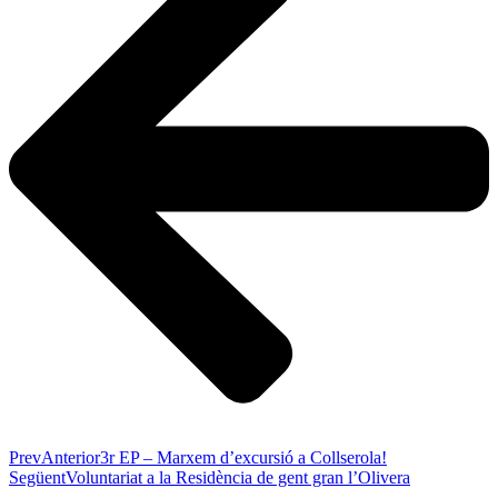
Prev
Anterior
3r EP – Marxem d’excursió a Collserola!
Següent
Voluntariat a la Residència de gent gran l’Olivera