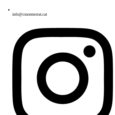
info@cmontserrat.cat