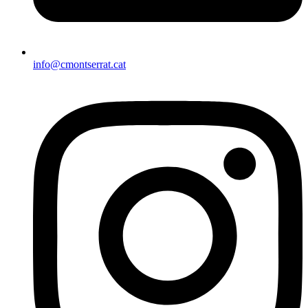
info@cmontserrat.cat