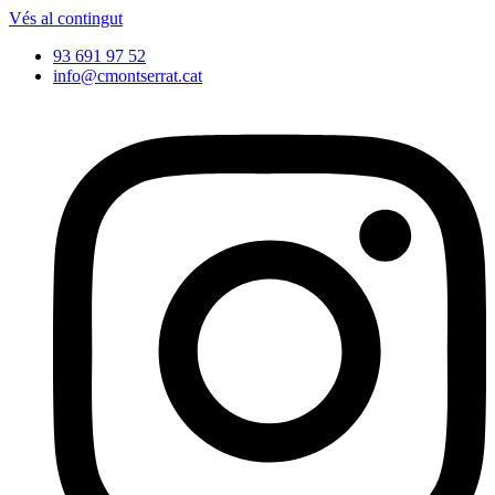
Vés al contingut
93 691 97 52
info@cmontserrat.cat