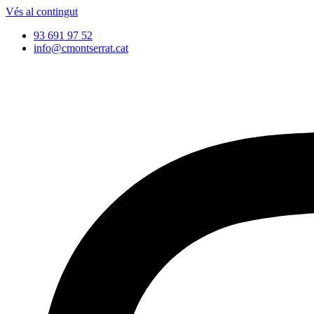
Vés al contingut
93 691 97 52
info@cmontserrat.cat