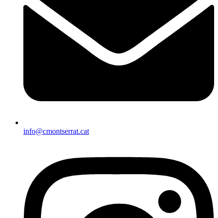
info@cmontserrat.cat