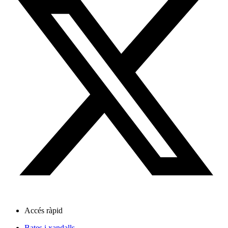
Accés ràpid
Bates i xandalls