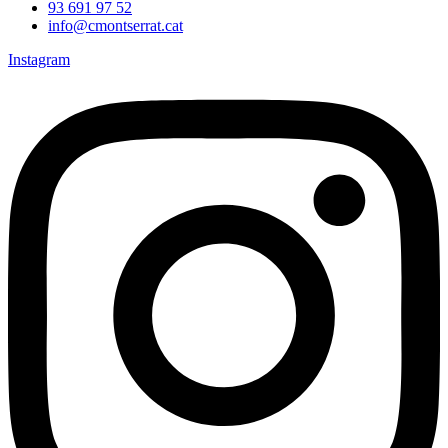
93 691 97 52
info@cmontserrat.cat
Instagram