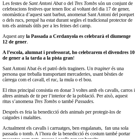
Les festes de
Sant Antoni Abat
o del
Tres Tombs
són un conjunt de
celebracions festives que tenen lloc al voltant del dia 17 de gener,
onomàstica d’aquest sant barbut, anomenat Sant Antoni del porquet
o dels rucs, perquè ha estat durant segles el tradicional protector de
tots els animals útils per a les feines del camp.
Aquest any
la Passada a Cerdanyola es celebrarà el diumenge
12 de gener
.
A l’escola, alumnat i professorat, ho celebrarem el divendres 10
de gener a la tarda a la pista gran
!
Sant Antoni Abat és el patró dels traginers. Un
traginer
és una
persona que treballa transportant mercaderies, usant bèsties de
càrrega com el cavall, el ruc, la mula o el bou.
El ritus principal consistia en donar 3 voltes amb els cavalls, carros i
altres animals de tir per l’interior de la població. Per això, aquest
ritus s’anomena
Tres Tombs
o també
Passades.
Després es feia la benedicció dels animals per protegir-los de
caigudes i malalties.
Actualment els cavalls i carruatges, ben engalanats, fan una sola
passada o tomb. A l’hora de la benedicció és costum també portar