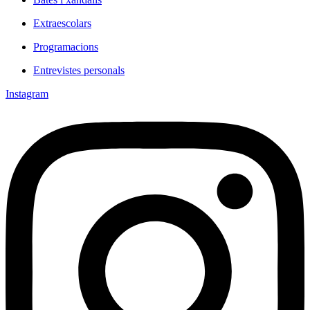
Extraescolars
Programacions
Entrevistes personals
Instagram