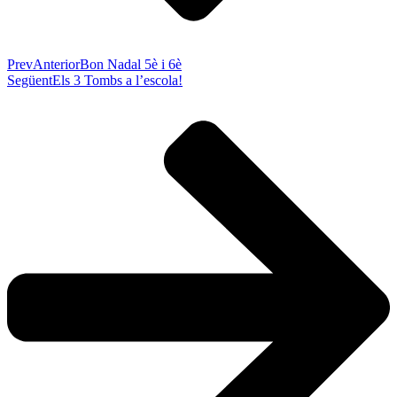
Prev
Anterior
Bon Nadal 5è i 6è
Següent
Els 3 Tombs a l’escola!