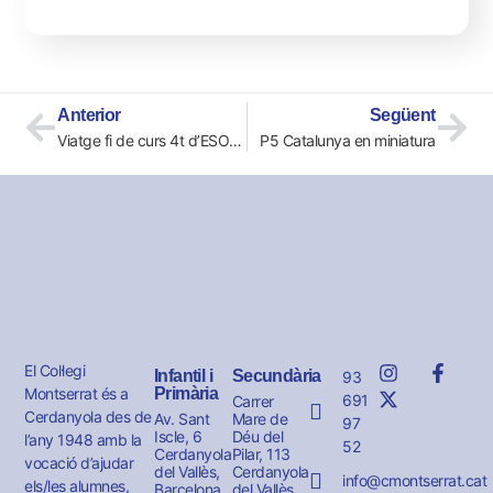
Anterior
Següent
Viatge fi de curs 4t d’ESO 2022
P5 Catalunya en miniatura
El Col·legi
Infantil i
Secundària
93
Montserrat és a
Primària
691
Carrer
Cerdanyola des de
Av. Sant
Mare de
97
Iscle, 6
Déu del
l’any 1948 amb la
52
Cerdanyola
Pilar, 113
vocació d’ajudar
del Vallès,
Cerdanyola
info@cmontserrat.cat
els/les alumnes,
Barcelona
del Vallès,